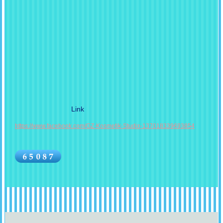
Link
http
s://www.facebook.com/GZ-Kosmetik-Studio-137018339693854