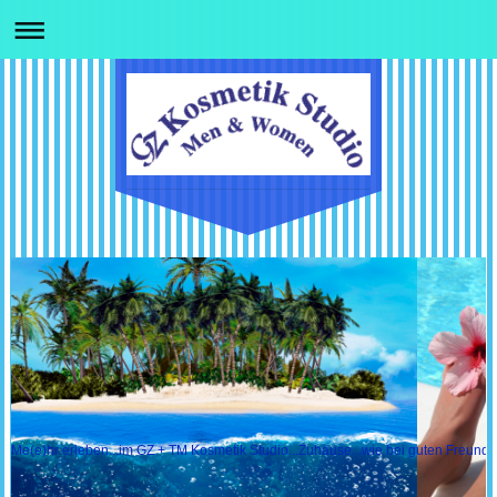
Me(e)hr erleben...im GZ + TM Kosmetik Studio...Zuhause...wie bei guten Freundin