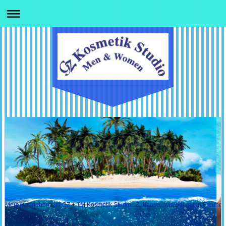
Me(e)hr erleben...im GZ + TM Kosmetik Studio...Zuhause...wie bei guten Freundin